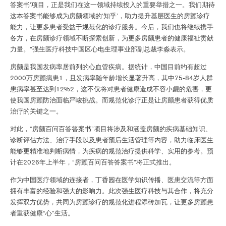
答案书’项目，正是我们在这一领域持续投入的重要举措之一。我们期待
这本答案书能够成为房颤领域的‘知乎’，助力提升基层医生的房颤诊疗
能力，让更多患者受益于规范化的诊疗服务。今后，我们也将继续携手
各方，在房颤诊疗领域不断探索创新，为更多房颤患者的健康福祉贡献
力量。”强生医疗科技中国区心电生理事业部副总裁李淼表示。
房颤是我国发病率居前列的心血管疾病。据统计，中国目前约有超过
2000万房颤病患1，且发病率随年龄增长显著升高，其中75-84岁人群
患病率甚至达到12%2，这不仅将对患者健康造成不容小觑的危害，更
使我国房颤防治面临严峻挑战。而规范化诊疗正是让房颤患者获得优质
治疗的关键之一。
对此，“房颤百问百答答案书”项目将涉及和涵盖房颤的疾病基础知识、
诊断评估方法、治疗手段以及患者预后生活管理等内容，助力临床医生
能够更精准地判断病情，为疾病的规范治疗提供科学、实用的参考。预
计在2026年上半年，“房颤百问百答答案书”将正式推出。
作为中国医疗领域的连接者，丁香园在医学知识传播、医患交流等方面
拥有丰富的经验和强大的影响力。此次强生医疗科技与其合作，将充分
发挥双方优势，共同为房颤诊疗的规范化进程添砖加瓦，让更多房颤患
者重获健康“心”生活。