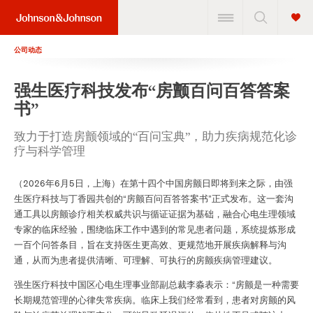
公司动态
强生医疗科技发布“房颤百问百答答案
书”
致力于打造房颤领域的“百问宝典”，助力疾病规范化诊
疗与科学管理
（2026年6月5日，上海）在第十四个中国房颤日即将到来之际，由强
生医疗科技与丁香园共创的“房颤百问百答答案书”正式发布。这一套沟
通工具以房颤诊疗相关权威共识与循证证据为基础，融合心电生理领域
专家的临床经验，围绕临床工作中遇到的常见患者问题，系统提炼形成
一百个问答条目，旨在支持医生更高效、更规范地开展疾病解释与沟
通，从而为患者提供清晰、可理解、可执行的房颤疾病管理建议。
强生医疗科技中国区心电生理事业部副总裁李淼表示：“房颤是一种需要
长期规范管理的心律失常疾病。临床上我们经常看到，患者对房颤的风