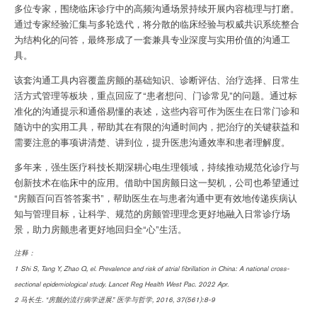
多位专家，围绕临床诊疗中的高频沟通场景持续开展内容梳理与打磨。
通过专家经验汇集与多轮迭代，将分散的临床经验与权威共识系统整合
为结构化的问答，最终形成了一套兼具专业深度与实用价值的沟通工
具。
该套沟通工具内容覆盖房颤的基础知识、诊断评估、治疗选择、日常生
活方式管理等板块，重点回应了“患者想问、门诊常见”的问题。通过标
准化的沟通提示和通俗易懂的表述，这些内容可作为医生在日常门诊和
随访中的实用工具，帮助其在有限的沟通时间内，把治疗的关键获益和
需要注意的事项讲清楚、讲到位，提升医患沟通效率和患者理解度。
多年来，强生医疗科技长期深耕心电生理领域，持续推动规范化诊疗与
创新技术在临床中的应用。借助中国房颤日这一契机，公司也希望通过
“房颤百问百答答案书”，帮助医生在与患者沟通中更有效地传递疾病认
知与管理目标，让科学、规范的房颤管理理念更好地融入日常诊疗场
景，助力房颤患者更好地回归全“心”生活。
注释：
1 Shi S, Tang Y, Zhao Q, el. Prevalence and risk of atrial fibrillation in China: A national cross-
sectional epidemiological study. Lancet Reg Health West Pac. 2022 Apr.
2 马长生. “房颤的流行病学进展.” 医学与哲学, 2016, 37(561):8-9