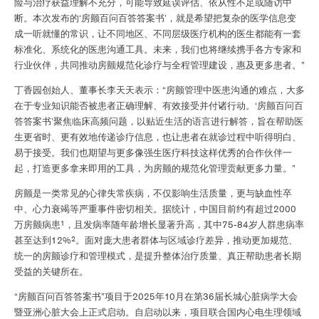
险与治疗获益理解不充分，可能导致延误评估、依从性不足或随访中
断。本次发布的‘房颤百问百答答案书’，就是希望把复杂的医学信息变
成一听就懂的常识，让不同地区、不同层级医疗机构的医生都能有一套
标准化、系统化的医患沟通工具。未来，我们也将继续携手各方专家和
行业伙伴，共同推动房颤规范化诊疗与全程管理建设，惠及更多患者。”
丁香园创始人、董事长李天天表示：“房颤管理中医患沟通的难点，大多
在于专业知识能否被患者正确理解、有效接受并付诸行动。‘房颤百问百
答答案书’聚焦临床高频问题，以贴近生活的语言进行解答，旨在帮助医
生更省时、更有效地传递诊疗信息，也让患者在就诊过程中听得明白、
易于接受。我们也期望与更多像强生医疗科技这样优秀的合作伙伴一
起，打造更多拿来即用的工具，为房颤的规范化管理贡献更多力量。”
房颤是一类常见的心律失常疾病，不仅影响生活质量，更与缺血性卒
中、心力衰竭等严重事件密切相关。据统计，中国目前约有超过2000
1
万房颤病患
，且发病率随年龄增长显著升高，其中75-84岁人群患病率
2
甚至达到12%
。面对庞大患者群体与区域诊疗差异，推动更加规范、
统一的房颤诊疗和管理模式，是提升整体治疗质量、真正帮助患者长期
受益的关键所在。
“房颤百问百答答案书”项目于2025年10月在第36届长城心脏病学大会
暨亚洲心脏大会上正式启动。自启动以来，项目联合国内心电生理领域