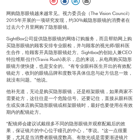
网购隐形眼镜越来越常见。视力委员会（The Vision Council）
2015年开展的一项研究发现，约30%戴隐形眼镜的消费者在
过去六个月里网购了隐形眼镜。
SightBox公司提供隐形眼镜的网络订购服务，而且帮助网上购
买隐形眼镜的顾客安排专业眼检，并与顾客的视光师/眼科医
生合作，给顾客开具隐形眼镜处方。Sightbox的创始人兼CEO
特拉维斯·拉什(Travis Rush)表示，总的来说，从电商购买隐形
眼镜方便快捷，也是安全的。 “有专业眼科医生开出的有效配
镜处方，收到的眼镜品牌和度数等具体信息与处方信息一致，
就没有问题。”他说。
他补充道，无论是购买隐形眼镜，还是框架眼镜，如果商家不
需要处方，这往往是一个危险信号。还要记住，直接从眼科医
生或实体店购买隐形眼镜或框架眼镜时，最好也要使用在有效
期内的配镜处方。
“配镜师会建议试戴很多不同的隐形眼镜并观察配戴后的效
果，保证镜片的中心位于瞳孔的中心，”李说。“这一点很重
要，尤其是当消费者眼镜度数高、有散光或是需要渐进镜片