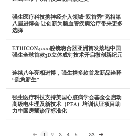
强生医疗科技携神经介入领域“双首秀”亮相第
八届进博会 让创新为脑血管疾病治疗带来更多
选择
ETHICON4000腔镜吻合器亚洲首发落地中国
强生全球首款3D立体成钉技术开启微创新纪元
连续八年亮相进博，强生携多款首发新品诠释
“质愈新生”
强生医疗科技支持美国心脏病学会基金会启动
高级电生理及新技术（PFA）培训认证项目助
力中国房颤诊疗标准化
prev
next
1
2
3
4
5
33
...